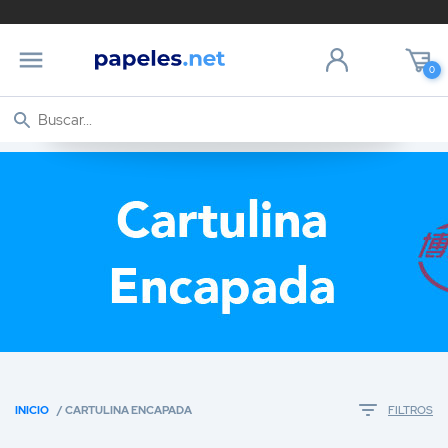
0
INICIO
/ CARTULINA ENCAPADA
FILTROS