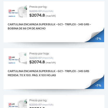
Precio por kg :
$2230.97
(mas IVA)
$2074.8
(mas IVA)
CARTULINA ENCAPADA SUPER BULK - GC1 - TRIPLEX - 345 GRS -
BOBINA DE 66 CM DE ANCHO
-7 %
Precio por hoja :
$2230.97
(mas IVA)
$2074.8
(mas IVA)
CARTULINA ENCAPADA SUPER BULK - GC1 - TRIPLEX - 345 GRS
MEDIDA: 70 X 100. PAQ. X 100 HOJAS
-7 %
Precio por kg :
$2230.97
(mas IVA)