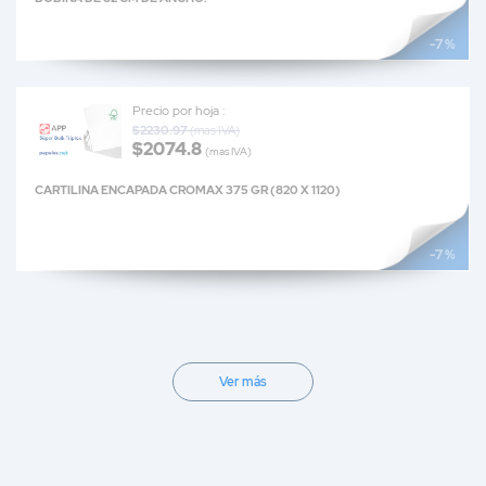
-7 %
Precio por hoja :
$2230.97
(mas IVA)
$2074.8
(mas IVA)
CARTILINA ENCAPADA CROMAX 375 GR (820 X 1120)
-7 %
Ver más