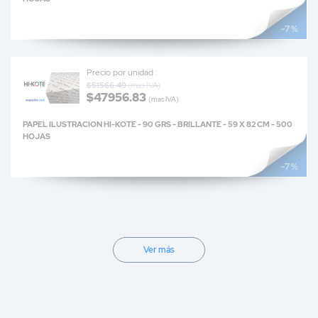
-7 %
Precio por unidad :
$51566.49
(mas IVA)
$47956.83
(mas IVA)
PAPEL ILUSTRACION HI-KOTE - 90 GRS - BRILLANTE - 59 X 82 CM - 500
HOJAS
-7 %
Ver más