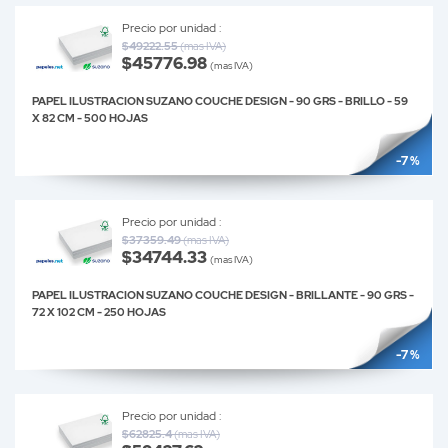
Precio por unidad :
$49222.55
(mas IVA)
$45776.98
(mas IVA)
PAPEL ILUSTRACION SUZANO COUCHE DESIGN - 90 GRS - BRILLO - 59
X 82 CM - 500 HOJAS
-7 %
Precio por unidad :
$37359.49
(mas IVA)
$34744.33
(mas IVA)
PAPEL ILUSTRACION SUZANO COUCHE DESIGN - BRILLANTE - 90 GRS -
72 X 102 CM - 250 HOJAS
-7 %
Precio por unidad :
$62825.4
(mas IVA)