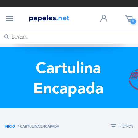
0
INICIO
/ CARTULINA ENCAPADA
FILTROS